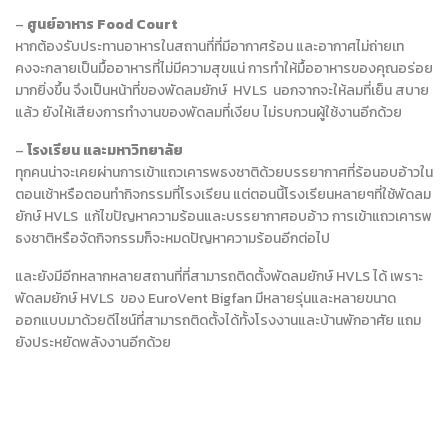
–
ศูนย์อาหาร Food Court
หากต้องรับประทานอาหารในสถานที่ที่มีอากาศร้อน และอากาศไม่ถ่ายเท
คงจะกลายเป็นมื้ออาหารที่ไม่มีความสุขแน่ การทำให้มื้ออาหารของคุณอร่อย
มากยิ่งขึ้น จึงเป็นหน้าที่ของพัดลมยักษ์ HVLS นอกจากจะให้ลมที่เย็น สบาย
แล้ว ยังให้เสียงการทำงานของพัดลมที่เงียบ ไม่รบกวนผู้ใช้งานอีกด้วย
–
โรงเรียน และมหาวิทยาลัย
ทุกคนน่าจะเคยผ่านการเข้าแถวเคารพธงชาติด้วยบรรยากาศที่ร้อนอบอ้าวใน
ตอนเช้าหรือตอนทำกิจกรรมที่โรงเรียน แต่ตอนนี้โรงเรียนหลายๆที่ใช้พัดลม
ยักษ์ HVLS แก้ไขปัญหาความร้อนและบรรยากาศอบอ้าว การเข้าแถวเคารพ
ธงชาติหรือจัดกิจกรรมก็จะหมดปัญหาความร้อนอีกต่อไป
และยังมีอีกหลากหลายสถานที่ที่สามารถติดตั้งพัดลมยักษ์ HVLS ได้ เพราะ
พัดลมยักษ์ HVLS ของ EuroVent Bigfan มีหลายรุ่นและหลายขนาด
ออกแบบมาด้วยดีไซน์ที่สามารถติดตั้งได้ทั้งโรงงานและบ้านพักอาศัย แถม
ยังประหยัดพลังงานอีกด้วย