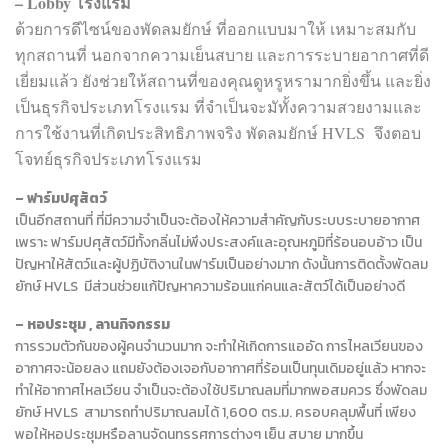
– Lobby โรงแรม
ด้วยการดีไซน์ของพัดลมยักษ์ ที่ออกแบบมาให้ เหมาะสมกับ
ทุกสถานที่ นอกจากความเย็นสบาย และการระบายอากาศที่ดี
เยี่ยมแล้ว ยังช่วยให้สถานที่ของคุณดูหรูหรามากยิ่งขึ้น และยิ่ง
เป็นธุรกิจประเภทโรงแรม ที่จำเป็นจะมัทั้งความสวยงามและ
การใช้งานที่เกิดประสิทธิภาพจริง พัดลมยักษ์ HVLS จึงตอบ
โจทย์ธุรกิจประเภทโรงแรม
– ฟาร์มปศุสัตว์
เป็นอีกสถานที่ ที่มีความจำเป็นจะต้องให้ความสำคัญกับระบบระบายอากาศ
เพราะ ฟาร์มปศุสัตว์มีทั้งกลิ่นไม่พึงประสงค์และอุณหภูมิที่ร้อนอบอ้าว เป็น
ปัญหาให้สัตว์และผู้ปฏิบัติงานในฟาร์มเป็นอย่างมาก ดังนั้นการติดตั้งพัดลม
ยักษ์ HVLS มีส่วนช่วยแก้ปัญหาความร้อนแก่คนและสัตว์ได้เป็นอย่างดี
–
หอประชุม , ลานกิจกรรม
การรวมตัวกันของผู้คนจำนวนมาก จะทำให้เกิดการแออัด การไหลเวียนของ
อากาศจะน้อยลง แถมยังต้องเจอกับอากาศที่ร้อนเป็นทุนเดิมอยู่แล้ว หากจะ
ทำให้อากาศไหลเวียน จำเป็นจะต้องใช้ปริมาณลมที่มากพอสมควร ซึ่งพัดลม
ยักษ์ HVLS สามารถทำปริมาณลมได้ 1,600 ตร.ม. ครอบคลุมพื้นที่ เพียง
พอให้หอประชุมหรือลานจัดนทรรศการต่างๆ เย็น สบาย มากขึ้น