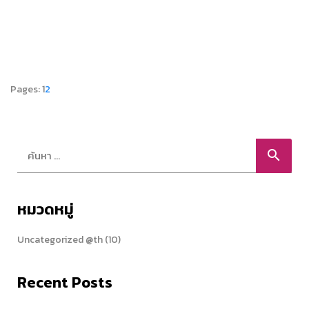
Pages:
1
2
search
หมวดหมู่
Uncategorized @th
(10)
Recent Posts