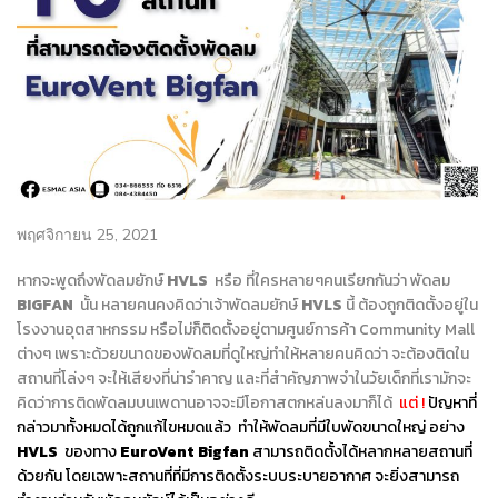
พฤศจิกายน 25, 2021
หากจะพูดถึงพัดลมยักษ์
HVLS
หรือ ที่ใครหลายๆคนเรียกกันว่า พัดลม
BIGFAN
นั้น หลายคนคงคิดว่าเจ้าพัดลมยักษ์
HVLS
นี้ ต้องถูกติดตั้งอยู่ใน
โรงงานอุตสาหกรรม หรือไม่ก็ติดตั้งอยู่ตามศูนย์การค้า Community Mall
ต่างๆ เพราะด้วยขนาดของพัดลมที่ดูใหญ่ทำให้หลายคนคิดว่า จะต้องติดใน
สถานที่โล่งๆ จะให้เสียงที่น่ารำคาญ และที่สำคัญภาพจำในวัยเด็กที่เรามักจะ
คิดว่าการติดพัดลมบนเพดานอาจจะมีโอกาสตกหล่นลงมาก็ได้
แต่ !
ปัญหาที่
กล่าวมาทั้งหมดได้ถูกแก้ไขหมดแล้ว
ทำให้พัดลมที่มีใบพัดขนาดใหญ่ อย่าง
HVLS
ของทาง
EuroVent Bigfan
สามารถติดตั้งได้หลากหลายสถานที่
ด้วยกัน โดยเฉพาะสถานที่ที่มีการติดตั้งระบบระบายอากาศ จะยิ่งสามารถ