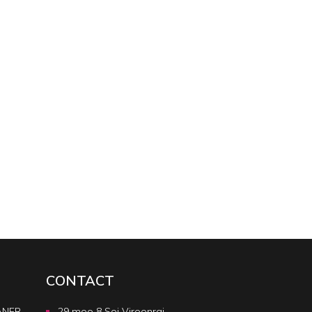
CONTACT
ANER
29 moo 8 Soi Viroonraj ,